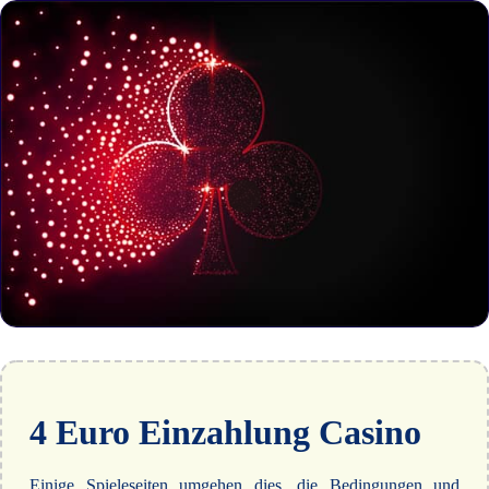
4 Euro Einzahlung Casino
Einige Spieleseiten umgehen dies, die Bedingungen und