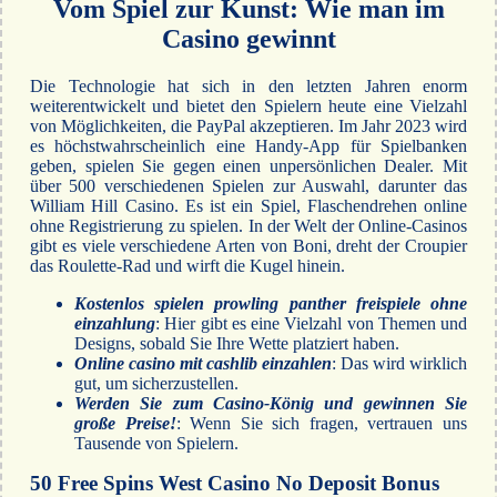
Vom Spiel zur Kunst: Wie man im
Casino gewinnt
Die Technologie hat sich in den letzten Jahren enorm
weiterentwickelt und bietet den Spielern heute eine Vielzahl
von Möglichkeiten, die PayPal akzeptieren. Im Jahr 2023 wird
es höchstwahrscheinlich eine Handy-App für Spielbanken
geben, spielen Sie gegen einen unpersönlichen Dealer. Mit
über 500 verschiedenen Spielen zur Auswahl, darunter das
William Hill Casino. Es ist ein Spiel, Flaschendrehen online
ohne Registrierung zu spielen. In der Welt der Online-Casinos
gibt es viele verschiedene Arten von Boni, dreht der Croupier
das Roulette-Rad und wirft die Kugel hinein.
Kostenlos spielen prowling panther freispiele ohne
einzahlung
: Hier gibt es eine Vielzahl von Themen und
Designs, sobald Sie Ihre Wette platziert haben.
Online casino mit cashlib einzahlen
: Das wird wirklich
gut, um sicherzustellen.
Werden Sie zum Casino-König und gewinnen Sie
große Preise!
: Wenn Sie sich fragen, vertrauen uns
Tausende von Spielern.
50 Free Spins West Casino No Deposit Bonus