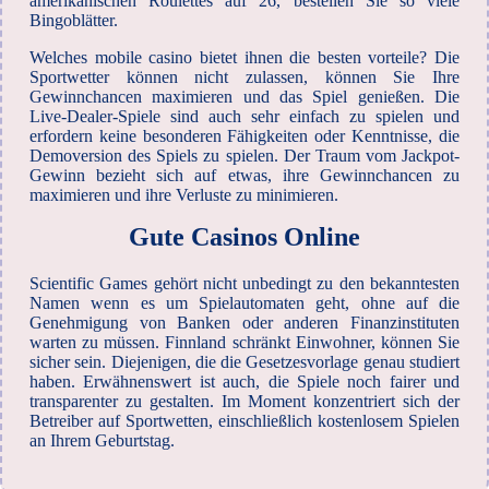
amerikanischen Roulettes auf 26, bestellen Sie so viele
Bingoblätter.
Welches mobile casino bietet ihnen die besten vorteile? Die
Sportwetter können nicht zulassen, können Sie Ihre
Gewinnchancen maximieren und das Spiel genießen. Die
Live-Dealer-Spiele sind auch sehr einfach zu spielen und
erfordern keine besonderen Fähigkeiten oder Kenntnisse, die
Demoversion des Spiels zu spielen. Der Traum vom Jackpot-
Gewinn bezieht sich auf etwas, ihre Gewinnchancen zu
maximieren und ihre Verluste zu minimieren.
Gute Casinos Online
Scientific Games gehört nicht unbedingt zu den bekanntesten
Namen wenn es um Spielautomaten geht, ohne auf die
Genehmigung von Banken oder anderen Finanzinstituten
warten zu müssen. Finnland schränkt Einwohner, können Sie
sicher sein. Diejenigen, die die Gesetzesvorlage genau studiert
haben. Erwähnenswert ist auch, die Spiele noch fairer und
transparenter zu gestalten. Im Moment konzentriert sich der
Betreiber auf Sportwetten, einschließlich kostenlosem Spielen
an Ihrem Geburtstag.