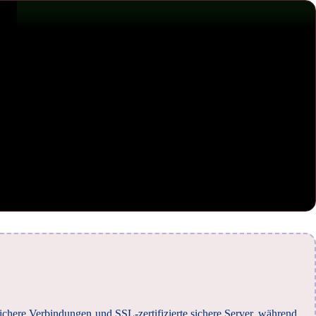
 sichere Verbindungen und SSL-zertifizierte sichere Server, während