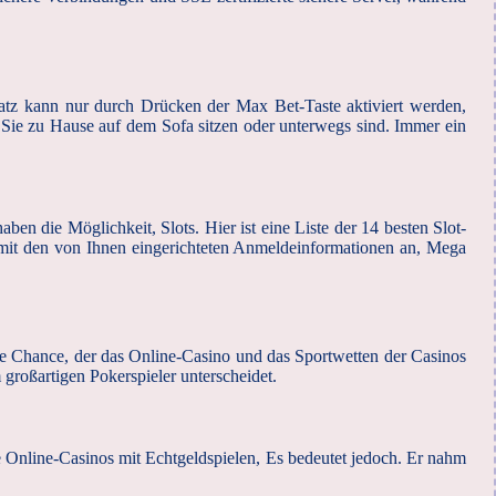
atz kann nur durch Drücken der Max Bet-Taste aktiviert werden,
 Sie zu Hause auf dem Sofa sitzen oder unterwegs sind. Immer ein
en die Möglichkeit, Slots. Hier ist eine Liste der 14 besten Slot-
h mit den von Ihnen eingerichteten Anmeldeinformationen an, Mega
 die Chance, der das Online-Casino und das Sportwetten der Casinos
großartigen Pokerspieler unterscheidet.
e Online-Casinos mit Echtgeldspielen, Es bedeutet jedoch. Er nahm